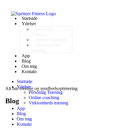
Startside
Ydelser
Personlig
Træning
Online coaching
Virksomheds
træning
App
Blog
Om mig
Kontakt
Startside
Ydelser
Alt om træning og sundhedsoptimering
Personlig Træning
Online coaching
Blog
Virksomheds træning
App
Blog
Om mig
Kontakt